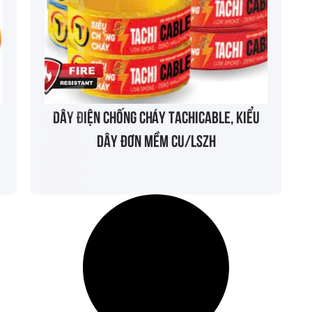
No categories
Dây điện chống cháy TACHICABLE, kiểu
dây đơn mềm Cu/LSZH