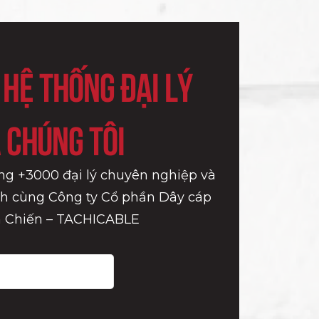
 Hệ Thống Đại Lý
 Chúng Tôi
ng +3000 đại lý chuyên nghiệp và
nh cùng Công ty Cổ phần Dây cáp
 Chiến – TACHICABLE