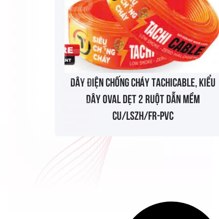
No categories
Dây điện chống cháy TACHICABLE, kiểu
dây oval dẹt 2 ruột dẫn mềm
Cu/LSZH/FR-PVC