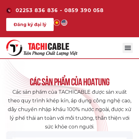
02253 836 836 - 0859 390 058
Đăng ký đại lý
Giới th
Thương hiệ
Sản phẩm 
Các sản phẩm của Hoatung
Các sản phẩm của TACHICABLE được sản xuất
theo quy trình khép kín, áp dụng công nghệ cao,
dây chuyền nhập khẩu 100% nước ngoài, được xử
lý phế thải an toàn với môi trường, thân thiện với
sức khỏe con người.